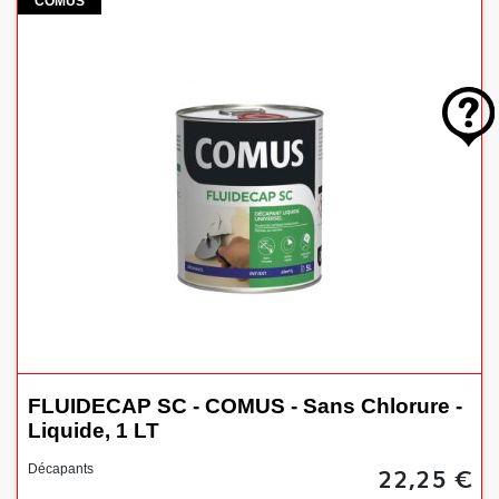
Comus
COMUS
FLUIDECAP SC - COMUS - Sans Chlorure -
Liquide, 1 LT
22,25 €
Décapants