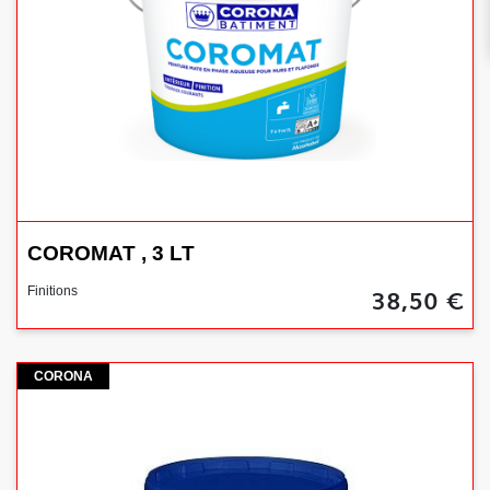
COROMAT , 3 LT
38,50 €
Finitions
Corona
CORONA