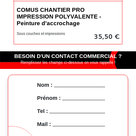
COMUS CHANTIER PRO
CO
IMPRESSION POLYVALENTE -
Sous
Peinture d'accrochage
35,50 €
Sous couches et impressions
BESOIN D'UN CONTACT COMMERCIAL ?
Remplissez les champs ci-dessous on vous rappelle !
Nom :
Prénom :
Tel :
Mail :