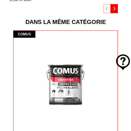
DANS LA MÊME CATÉGORIE
Comus
Com
COMUS
CO