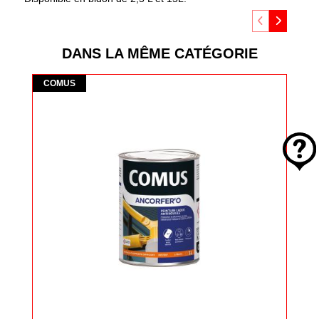
DANS LA MÊME CATÉGORIE
Comus
Com
COMUS
CO