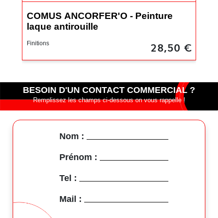
COMUS ANCORFER'O - Peinture
CO
laque antirouille
Pe
28,50 €
Finitions
Fini
BESOIN D'UN CONTACT COMMERCIAL ?
Remplissez les champs ci-dessous on vous rappelle !
Nom :
Prénom :
Tel :
Mail :